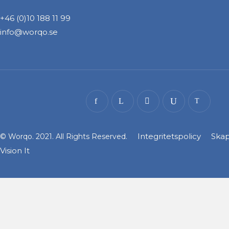
+46 (0)10 188 11 99
info@worqo.se
Integritetspolicy
Skap
© Worqo. 2021. All Rights Reserved.
Vision It