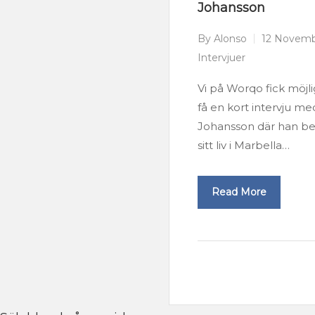
Johansson
By
Alonso
12 Novemb
Intervjuer
Vi på Worqo fick möjl
få en kort intervju m
Johansson där han be
sitt liv i Marbella…
Read More