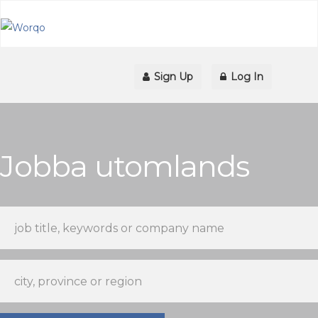
Sign Up
Log In
Jobba utomlands