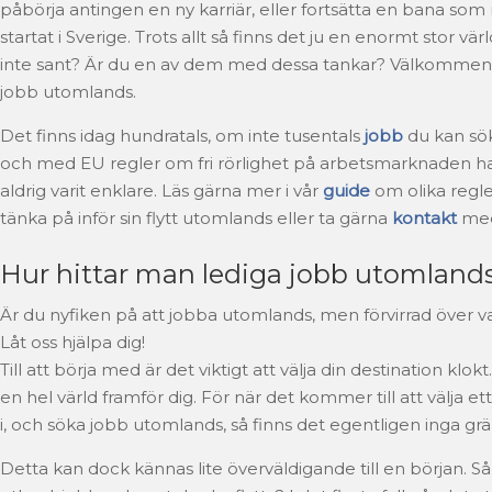
påbörja antingen en ny karriär, eller fortsätta en bana so
startat i Sverige. Trots allt så finns det ju en enormt stor värl
inte sant? Är du en av dem med dessa tankar? Välkommen ti
jobb utomlands.
Det finns idag hundratals, om inte tusentals
jobb
du kan sök
och med EU regler om fri rörlighet på arbetsmarknaden ha
aldrig varit enklare. Läs gärna mer i vår
guide
om olika regle
tänka på inför sin flytt utomlands eller ta gärna
kontakt
med
Hur hittar man lediga jobb utomland
Är du nyfiken på att jobba utomlands, men förvirrad över va
Låt oss hjälpa dig!
Till att börja med är det viktigt att välja din destination klo
en hel värld framför dig. För när det kommer till att välja ett
i, och söka jobb utomlands, så finns det egentligen inga grä
Detta kan dock kännas lite överväldigande till en början. Så, 