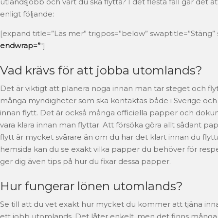
utlandsjobb och vart du ska flytta? I det flesta fall går det a
enligt följande:
[expand title=”Läs mer” trigpos=”below” swaptitle=”Stäng”
endwrap=”
“]
Vad krävs för att jobba utomlands?
Det är viktigt att planera noga innan man tar steget och flyt
många myndigheter som ska kontaktas både i Sverige och i 
innan flytt. Det är också många officiella papper och dok
vara klara innan man flyttar. Att försöka göra allt sådant p
flytt är mycket svårare än om du har det klart innan du flytt
hemsida kan du se exakt vilka papper du behöver för respe
ger dig även tips på hur du fixar dessa papper.
Hur fungerar lönen utomlands?
Se till att du vet exakt hur mycket du kommer att tjäna in
ett jobb utomlands. Det låter enkelt, men det finns många 