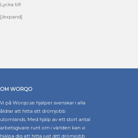
Lycka till!
[/expand]
OM WORQO
Vi på Worqo.se hjälper svenskar i alla
åldrar att hitta sitt drömjobb
utomlands. Med hjälp av ett stort antal
arbetsgivare runt om i världen kan vi
hjälpa dig att hitta just ditt drömjobb